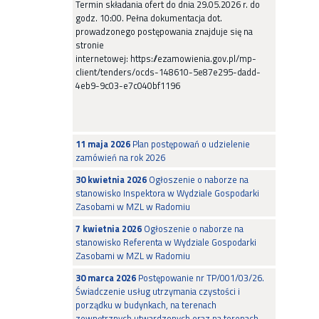
Termin składania ofert do dnia 29.05.2026 r. do
godz. 10:00. Pełna dokumentacja dot.
prowadzonego postępowania znajduje się na
stronie
internetowej: https://ezamowienia.gov.pl/mp-
client/tenders/ocds-148610-5e87e295-dadd-
4eb9-9c03-e7c040bf1196
11 maja 2026
Plan postępowań o udzielenie
zamówień na rok 2026
30 kwietnia 2026
Ogłoszenie o naborze na
stanowisko Inspektora w Wydziale Gospodarki
Zasobami w MZL w Radomiu
7 kwietnia 2026
Ogłoszenie o naborze na
stanowisko Referenta w Wydziale Gospodarki
Zasobami w MZL w Radomiu
30 marca 2026
Postępowanie nr TP/001/03/26.
Świadczenie usług utrzymania czystości i
porządku w budynkach, na terenach
zewnętrznych utwardzonych oraz na terenach