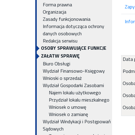
Forma prawna
Zapy
Organizacja
Zasady funkcjonowania
Info
Informacja dotycząca ochrony
danych osobowych
Redakcja serwisu
OSOBY SPRAWUJĄCE FUNKCJE
ZAŁATW SPRAWĘ
Data p
Biuro Obsługi
Wydział Finansowo-Księgowy
Podmi
Wnioski o sprzedaż
Osoba
Wydział Gospodarki Zasobami
Najem lokalu użytkowego
Osoba
Przydział lokalu mieszkalnego
Wniosek o umowę
Osoba
Wniosek o zamianę
Wydział Windykacji i Postępowań
Sądowych