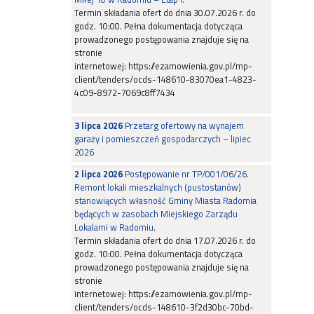
Termin składania ofert do dnia 30.07.2026 r. do
godz. 10:00. Pełna dokumentacja dotycząca
prowadzonego postępowania znajduje się na
stronie
internetowej: https://ezamowienia.gov.pl/mp-
client/tenders/ocds-148610-83070ea1-4823-
4c09-8972-7069c8ff7434
3 lipca 2026
Przetarg ofertowy na wynajem
garaży i pomieszczeń gospodarczych – lipiec
2026
2 lipca 2026
Postępowanie nr TP/001/06/26.
Remont lokali mieszkalnych (pustostanów)
stanowiących własność Gminy Miasta Radomia
będących w zasobach Miejskiego Zarządu
Lokalami w Radomiu.
Termin składania ofert do dnia 17.07.2026 r. do
godz. 10:00. Pełna dokumentacja dotycząca
prowadzonego postępowania znajduje się na
stronie
internetowej: https://ezamowienia.gov.pl/mp-
client/tenders/ocds-148610-3f2d30bc-70bd-