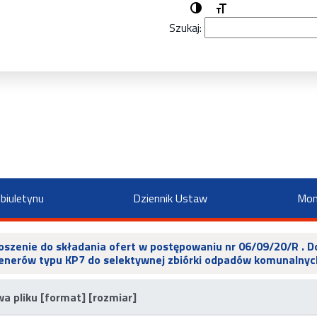
Przełącz wysoki kontrast
Zmień rozmiar czcio
Szukaj:
biuletynu
Dziennik Ustaw
Mon
oszenie do składania ofert w postępowaniu nr 06/09/20/R . 
enerów typu KP7 do selektywnej zbiórki odpadów komunalnyc
a pliku [format] [rozmiar]