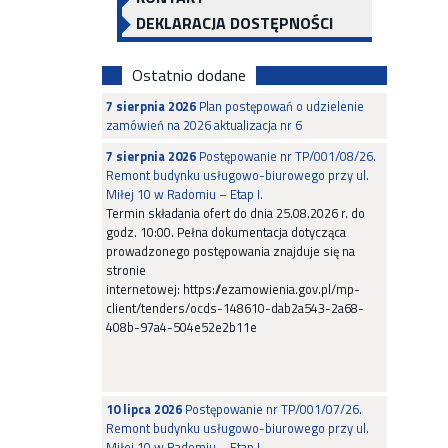
DEKLARACJA DOSTĘPNOŚCI
Ostatnio dodane
7 sierpnia 2026
Plan postępowań o udzielenie
zamówień na 2026 aktualizacja nr 6
7 sierpnia 2026
Postępowanie nr TP/001/08/26.
Remont budynku usługowo-biurowego przy ul.
Miłej 10 w Radomiu – Etap I.
Termin składania ofert do dnia 25.08.2026 r. do
godz. 10:00. Pełna dokumentacja dotycząca
prowadzonego postępowania znajduje się na
stronie
internetowej: https://ezamowienia.gov.pl/mp-
client/tenders/ocds-148610-dab2a543-2a68-
408b-97a4-504e52e2b11e
10 lipca 2026
Postępowanie nr TP/001/07/26.
Remont budynku usługowo-biurowego przy ul.
Miłej 10 w Radomiu – Etap I.