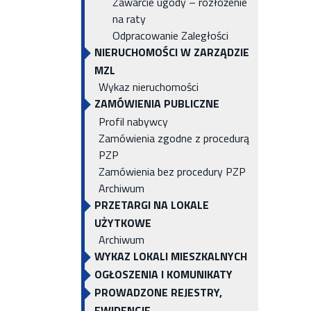
Zawarcie ugody – rozłożenie
na raty
Odpracowanie Zaległości
NIERUCHOMOŚCI W ZARZĄDZIE
MZL
Wykaz nieruchomości
ZAMÓWIENIA PUBLICZNE
Profil nabywcy
Zamówienia zgodne z procedurą
PZP
Zamówienia bez procedury PZP
Archiwum
PRZETARGI NA LOKALE
UŻYTKOWE
Archiwum
WYKAZ LOKALI MIESZKALNYCH
OGŁOSZENIA I KOMUNIKATY
PROWADZONE REJESTRY,
EWIDENCJE