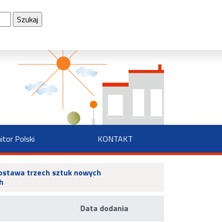
nek
itor Polski
KONTAKT
Dostawa trzech sztuk nowych
h
Data dodania