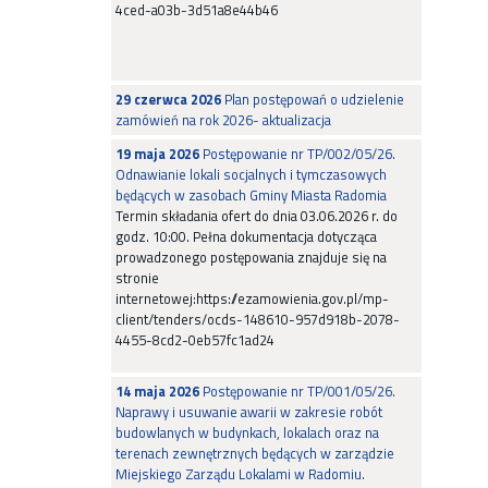
4ced-a03b-3d51a8e44b46
29 czerwca 2026
Plan postępowań o udzielenie
zamówień na rok 2026- aktualizacja
19 maja 2026
Postępowanie nr TP/002/05/26.
Odnawianie lokali socjalnych i tymczasowych
będących w zasobach Gminy Miasta Radomia
Termin składania ofert do dnia 03.06.2026 r. do
godz. 10:00. Pełna dokumentacja dotycząca
prowadzonego postępowania znajduje się na
stronie
internetowej:https://ezamowienia.gov.pl/mp-
client/tenders/ocds-148610-957d918b-2078-
4455-8cd2-0eb57fc1ad24
14 maja 2026
Postępowanie nr TP/001/05/26.
Naprawy i usuwanie awarii w zakresie robót
budowlanych w budynkach, lokalach oraz na
terenach zewnętrznych będących w zarządzie
Miejskiego Zarządu Lokalami w Radomiu.