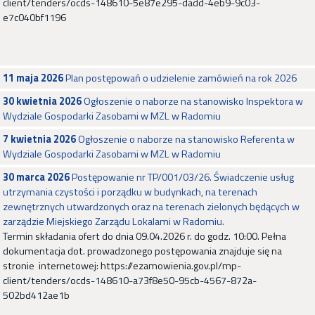
client/tenders/ocds-148610-5e87e295-dadd-4eb9-9c03-
e7c040bf1196
11 maja 2026
Plan postępowań o udzielenie zamówień na rok 2026
30 kwietnia 2026
Ogłoszenie o naborze na stanowisko Inspektora w
Wydziale Gospodarki Zasobami w MZL w Radomiu
7 kwietnia 2026
Ogłoszenie o naborze na stanowisko Referenta w
Wydziale Gospodarki Zasobami w MZL w Radomiu
30 marca 2026
Postępowanie nr TP/001/03/26. Świadczenie usług
utrzymania czystości i porządku w budynkach, na terenach
zewnętrznych utwardzonych oraz na terenach zielonych będących w
zarządzie Miejskiego Zarządu Lokalami w Radomiu.
Termin składania ofert do dnia 09.04.2026 r. do godz. 10:00. Pełna
dokumentacja dot. prowadzonego postępowania znajduje się na
stronie internetowej: https://ezamowienia.gov.pl/mp-
client/tenders/ocds-148610-a73f8e50-95cb-4567-872a-
502bd412ae1b