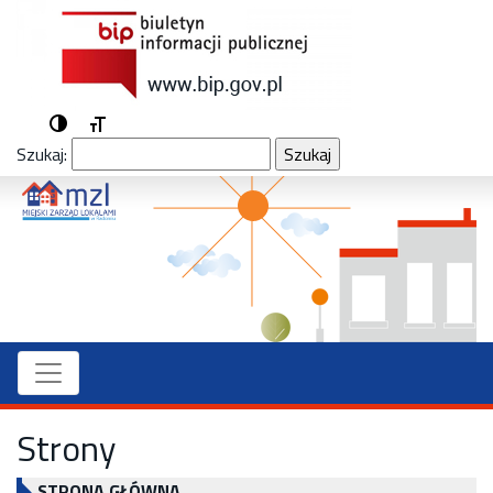
Przełącz wysoki kontrast
Zmień rozmiar czcionek
Szukaj:
Strony
STRONA GŁÓWNA