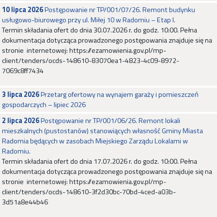
10 lipca 2026
Postępowanie nr TP/001/07/26. Remont budynku
usługowo-biurowego przy ul. Miłej 10 w Radomiu – Etap I.
Termin składania ofert do dnia 30.07.2026 r. do godz. 10:00. Pełna
dokumentacja dotycząca prowadzonego postępowania znajduje się na
stronie internetowej: https://ezamowienia.gov.pl/mp-
client/tenders/ocds-148610-83070ea1-4823-4c09-8972-
7069c8ff7434
3 lipca 2026
Przetarg ofertowy na wynajem garaży i pomieszczeń
gospodarczych – lipiec 2026
2 lipca 2026
Postępowanie nr TP/001/06/26. Remont lokali
mieszkalnych (pustostanów) stanowiących własność Gminy Miasta
Radomia będących w zasobach Miejskiego Zarządu Lokalami w
Radomiu.
Termin składania ofert do dnia 17.07.2026 r. do godz. 10:00. Pełna
dokumentacja dotycząca prowadzonego postępowania znajduje się na
stronie internetowej: https://ezamowienia.gov.pl/mp-
client/tenders/ocds-148610-3f2d30bc-70bd-4ced-a03b-
3d51a8e44b46