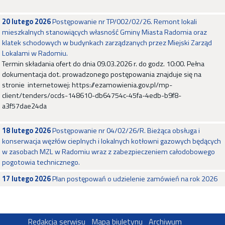
20 lutego 2026
Postępowanie nr TP/002/02/26. Remont lokali
mieszkalnych stanowiących własność Gminy Miasta Radomia oraz
klatek schodowych w budynkach zarządzanych przez Miejski Zarząd
Lokalami w Radomiu.
Termin składania ofert do dnia 09.03.2026 r. do godz. 10:00. Pełna
dokumentacja dot. prowadzonego postępowania znajduje się na
stronie internetowej: https://ezamowienia.gov.pl/mp-
client/tenders/ocds-148610-db64754c-45fa-4edb-b9f8-
a3f57dae24da
18 lutego 2026
Postępowanie nr 04/02/26/R. Bieżąca obsługa i
konserwacja węzłów cieplnych i lokalnych kotłowni gazowych będących
w zasobach MZL w Radomiu wraz z zabezpieczeniem całodobowego
pogotowia technicznego.
17 lutego 2026
Plan postępowań o udzielenie zamówień na rok 2026
Redakcja serwisu
Mapa biuletynu
Archiwum