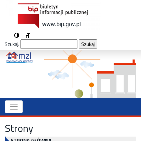
Przełącz wysoki kontrast
Zmień rozmiar czcionek
Szukaj:
Strony
STRONA GŁÓWNA