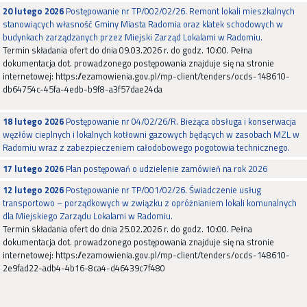
20 lutego 2026
Postępowanie nr TP/002/02/26. Remont lokali mieszkalnych
stanowiących własność Gminy Miasta Radomia oraz klatek schodowych w
budynkach zarządzanych przez Miejski Zarząd Lokalami w Radomiu.
Termin składania ofert do dnia 09.03.2026 r. do godz. 10:00. Pełna
dokumentacja dot. prowadzonego postępowania znajduje się na stronie
internetowej: https://ezamowienia.gov.pl/mp-client/tenders/ocds-148610-
db64754c-45fa-4edb-b9f8-a3f57dae24da
18 lutego 2026
Postępowanie nr 04/02/26/R. Bieżąca obsługa i konserwacja
węzłów cieplnych i lokalnych kotłowni gazowych będących w zasobach MZL w
Radomiu wraz z zabezpieczeniem całodobowego pogotowia technicznego.
17 lutego 2026
Plan postępowań o udzielenie zamówień na rok 2026
12 lutego 2026
Postępowanie nr TP/001/02/26. Świadczenie usług
transportowo – porządkowych w związku z opróżnianiem lokali komunalnych
dla Miejskiego Zarządu Lokalami w Radomiu.
Termin składania ofert do dnia 25.02.2026 r. do godz. 10:00. Pełna
dokumentacja dot. prowadzonego postępowania znajduje się na stronie
internetowej: https://ezamowienia.gov.pl/mp-client/tenders/ocds-148610-
2e9fad22-adb4-4b16-8ca4-d46439c7f480