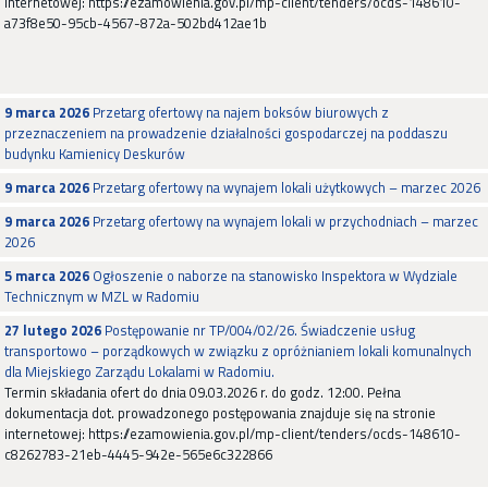
internetowej: https://ezamowienia.gov.pl/mp-client/tenders/ocds-148610-
a73f8e50-95cb-4567-872a-502bd412ae1b
9 marca 2026
Przetarg ofertowy na najem boksów biurowych z
przeznaczeniem na prowadzenie działalności gospodarczej na poddaszu
budynku Kamienicy Deskurów
9 marca 2026
Przetarg ofertowy na wynajem lokali użytkowych – marzec 2026
9 marca 2026
Przetarg ofertowy na wynajem lokali w przychodniach – marzec
2026
5 marca 2026
Ogłoszenie o naborze na stanowisko Inspektora w Wydziale
Technicznym w MZL w Radomiu
27 lutego 2026
Postępowanie nr TP/004/02/26. Świadczenie usług
transportowo – porządkowych w związku z opróżnianiem lokali komunalnych
dla Miejskiego Zarządu Lokalami w Radomiu.
Termin składania ofert do dnia 09.03.2026 r. do godz. 12:00. Pełna
dokumentacja dot. prowadzonego postępowania znajduje się na stronie
internetowej: https://ezamowienia.gov.pl/mp-client/tenders/ocds-148610-
c8262783-21eb-4445-942e-565e6c322866