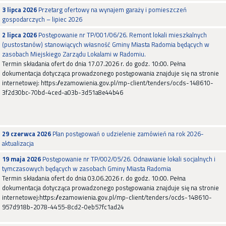
3 lipca 2026
Przetarg ofertowy na wynajem garaży i pomieszczeń
gospodarczych – lipiec 2026
2 lipca 2026
Postępowanie nr TP/001/06/26. Remont lokali mieszkalnych
(pustostanów) stanowiących własność Gminy Miasta Radomia będących w
zasobach Miejskiego Zarządu Lokalami w Radomiu.
Termin składania ofert do dnia 17.07.2026 r. do godz. 10:00. Pełna
dokumentacja dotycząca prowadzonego postępowania znajduje się na stronie
internetowej: https://ezamowienia.gov.pl/mp-client/tenders/ocds-148610-
3f2d30bc-70bd-4ced-a03b-3d51a8e44b46
29 czerwca 2026
Plan postępowań o udzielenie zamówień na rok 2026-
aktualizacja
19 maja 2026
Postępowanie nr TP/002/05/26. Odnawianie lokali socjalnych i
tymczasowych będących w zasobach Gminy Miasta Radomia
Termin składania ofert do dnia 03.06.2026 r. do godz. 10:00. Pełna
dokumentacja dotycząca prowadzonego postępowania znajduje się na stronie
internetowej:https://ezamowienia.gov.pl/mp-client/tenders/ocds-148610-
957d918b-2078-4455-8cd2-0eb57fc1ad24