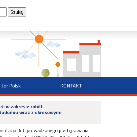
nek
itor Polski
KONTAKT
ii w zakresie robót
 Radomiu wraz z okresowymi
kumentacja dot. prowadzonego postępowania