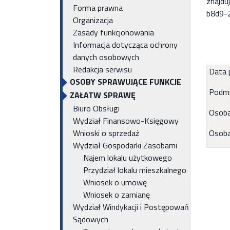
znajdu
Forma prawna
b8d9-
Organizacja
Zasady funkcjonowania
Informacja dotycząca ochrony
danych osobowych
Redakcja serwisu
Data p
OSOBY SPRAWUJĄCE FUNKCJE
Podmi
ZAŁATW SPRAWĘ
Biuro Obsługi
Osoba
Wydział Finansowo-Księgowy
Wnioski o sprzedaż
Osoba
Wydział Gospodarki Zasobami
Najem lokalu użytkowego
Przydział lokalu mieszkalnego
Wniosek o umowę
Wniosek o zamianę
Wydział Windykacji i Postępowań
Sądowych