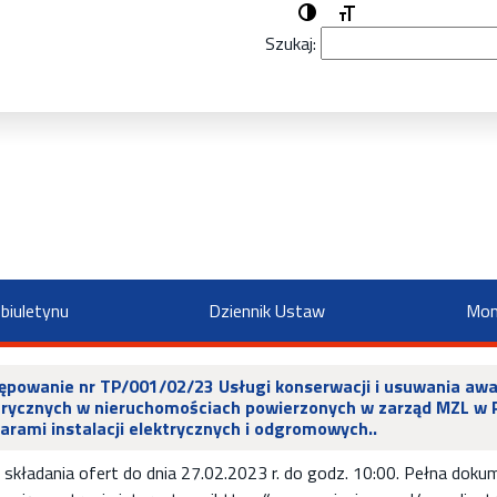
Przełącz wysoki kontrast
Zmień rozmiar czcio
Szukaj:
biuletynu
Dziennik Ustaw
Mon
ępowanie nr TP/001/02/23 Usługi konserwacji i usuwania awar
trycznych w nieruchomościach powierzonych w zarząd MZL w
arami instalacji elektrycznych i odgromowych..
 składania ofert do dnia 27.02.2023 r. do godz. 10:00. Pełna do