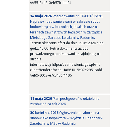
4455-8cd2-0eb57fc1ad24
14 maja 2026
Postępowanie nr TP/001/05/26.
Naprawy i usuwanie awarii w zakresie robót
budowlanych w budynkach, lokalach oraz na
terenach zewnętrznych będących w zarządzie
Miejskiego Zarządu Lokalami w Radomiu.
Termin składania ofert do dnia 29.05.2026 r. do
godz. 10:00. Pełna dokumentacja dot.
prowadzonego postępowania znajduje się na
stronie
internetowej: https://ezamowienia.gov.pl/mp-
client/tenders/ocds-148610-5e87e295-dadd-
4eb9-9c03-e7c040bf1196
11 maja 2026
Plan postępowań o udzielenie
zamówień na rok 2026
30 kwietnia 2026
Ogłoszenie o naborze na
stanowisko Inspektora w Wydziale Gospodarki
Zasobami w MZL w Radomiu