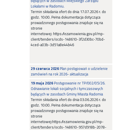
będących w zasobach Miejskiego Zarządu
Lokalami w Radomiu.
Termin składania ofert do dnia 17.07.2026 r. do
godz. 10:00. Pełna dokumentacja dotycząca
prowadzonego postępowania znajduje się na
stronie
internetowej: https://ezamowienia.gov.pl/mp-
client/tenders/ocds-148610-3f2d30bc-70bd-
4ced-a03b-3d51a8e44b46
29 czerwca 2026
Plan postępowań o udzielenie
zamówień na rok 2026- aktualizacja
19 maja 2026
Postępowanie nr TP/002/05/26.
Odnawianie lokali socjalnych i tymczasowych
będących w zasobach Gminy Miasta Radomia
Termin składania ofert do dnia 03.06.2026 r. do
godz. 10:00. Pełna dokumentacja dotycząca
prowadzonego postępowania znajduje się na
stronie
internetowej:https://ezamowienia.gov.pl/mp-
client/tenders/ocds-148610-957d918b-2078-