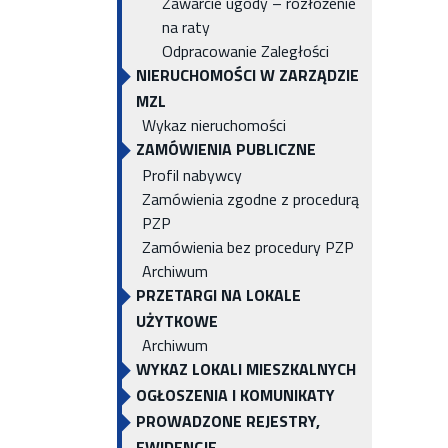
Zawarcie ugody – rozłożenie
na raty
Odpracowanie Zaległości
NIERUCHOMOŚCI W ZARZĄDZIE
MZL
Wykaz nieruchomości
ZAMÓWIENIA PUBLICZNE
Profil nabywcy
Zamówienia zgodne z procedurą
PZP
Zamówienia bez procedury PZP
Archiwum
PRZETARGI NA LOKALE
UŻYTKOWE
Archiwum
WYKAZ LOKALI MIESZKALNYCH
OGŁOSZENIA I KOMUNIKATY
PROWADZONE REJESTRY,
EWIDENCJE