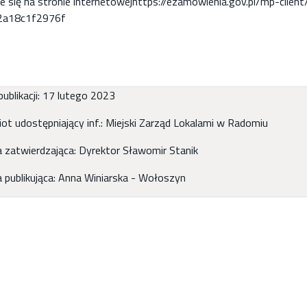
je się na stronie internetowejhttps://ezamowienia.gov.pl/mp-cl
2a18c1f2976f
ublikacji: 17 lutego 2023
ot udostępniający inf.: Miejski Zarząd Lokalami w Radomiu
 zatwierdzająca: Dyrektor Sławomir Stanik
 publikująca: Anna Winiarska - Wołoszyn