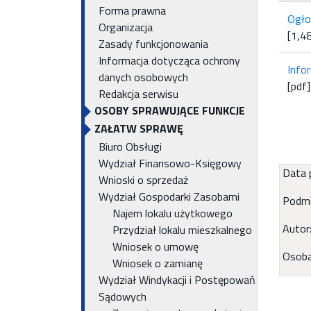
Forma prawna
Ogło
Organizacja
[1,4
Zasady funkcjonowania
Informacja dotycząca ochrony
Info
danych osobowych
[pdf
Redakcja serwisu
OSOBY SPRAWUJĄCE FUNKCJE
ZAŁATW SPRAWĘ
Biuro Obsługi
Wydział Finansowo-Księgowy
Data p
Wnioski o sprzedaż
Wydział Gospodarki Zasobami
Podmi
Najem lokalu użytkowego
Autor
Przydział lokalu mieszkalnego
Wniosek o umowę
Osoba 
Wniosek o zamianę
Wydział Windykacji i Postępowań
Sądowych