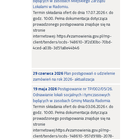
będących w zasobach Miejskiego Zarządu
Lokalami w Radomiu.
Termin składania ofert do dnia 17.07.2026 r. do
godz. 10:00. Pełna dokumentacja dotycząca
prowadzonego postępowania znajduje się na
stronie
internetowej: https://ezamowienia.gov.pl/mp-
client/tenders/ocds-148610-3f2d30bc-70bd-
4ced-a03b-3d51a8e44b46
29 czerwca 2026
Plan postępowań o udzielenie
zamówień na rok 2026- aktualizacja
19 maja 2026
Postępowanie nr TP/002/05/26.
Odnawianie lokali socjalnych i tymczasowych
będących w zasobach Gminy Miasta Radomia
Termin składania ofert do dnia 03.06.2026 r. do
godz. 10:00. Pełna dokumentacja dotycząca
prowadzonego postępowania znajduje się na
stronie
internetowej:https://ezamowienia.gov.pl/mp-
client/tenders/ocds-148610-957d918b-2078-