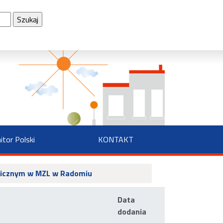
nek
itor Polski
KONTAKT
hnicznym w MZL w Radomiu
Data
dodania