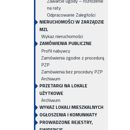
Zawarcie ugody – rozłożenie
na raty
Odpracowanie Zaległości
NIERUCHOMOŚCI W ZARZĄDZIE
MZL
Wykaz nieruchomości
ZAMÓWIENIA PUBLICZNE
Profil nabywcy
Zamówienia zgodne z procedurą
PZP
Zamówienia bez procedury PZP
Archiwum
PRZETARGI NA LOKALE
UŻYTKOWE
Archiwum
WYKAZ LOKALI MIESZKALNYCH
OGŁOSZENIA I KOMUNIKATY
PROWADZONE REJESTRY,
EWIDENCJE