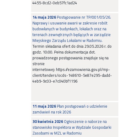
4455-8cd2-0eb57fc1ad24
14 maja 2026
Postępowanie nr TP/001/05/26.
Naprawy i usuwanie awarii w zakresie robót
budowlanych w budynkach, lokalach oraz na
terenach zewnętrznych będących w zarządzie
Miejskiego Zarządu Lokalami w Radomiu.
Termin składania ofert do dnia 29.05.2026 r. do
godz. 10:00. Pełna dokumentacja dot.
prowadzonego postępowania znajduje się na
stronie
internetowej: https://ezamowienia.gov.pl/mp-
client/tenders/ocds-148610-5e87e295-dadd-
4eb9-9c03-e7c040bf1196
11 maja 2026
Plan postępowań o udzielenie
zamówień na rok 2026
30 kwietnia 2026
Ogłoszenie o naborze na
stanowisko Inspektora w Wydziale Gospodarki
Zasobami w MZL w Radomiu