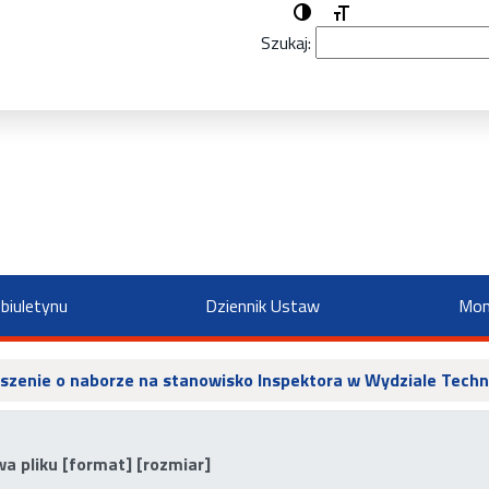
Przełącz wysoki kontrast
Zmień rozmiar czcio
Szukaj:
biuletynu
Dziennik Ustaw
Mon
szenie o naborze na stanowisko Inspektora w Wydziale Tec
a pliku [format] [rozmiar]