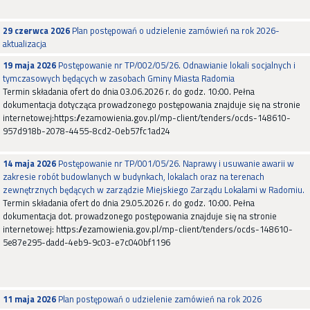
29 czerwca 2026
Plan postępowań o udzielenie zamówień na rok 2026-
aktualizacja
19 maja 2026
Postępowanie nr TP/002/05/26. Odnawianie lokali socjalnych i
tymczasowych będących w zasobach Gminy Miasta Radomia
Termin składania ofert do dnia 03.06.2026 r. do godz. 10:00. Pełna
dokumentacja dotycząca prowadzonego postępowania znajduje się na stronie
internetowej:https://ezamowienia.gov.pl/mp-client/tenders/ocds-148610-
957d918b-2078-4455-8cd2-0eb57fc1ad24
14 maja 2026
Postępowanie nr TP/001/05/26. Naprawy i usuwanie awarii w
zakresie robót budowlanych w budynkach, lokalach oraz na terenach
zewnętrznych będących w zarządzie Miejskiego Zarządu Lokalami w Radomiu.
Termin składania ofert do dnia 29.05.2026 r. do godz. 10:00. Pełna
dokumentacja dot. prowadzonego postępowania znajduje się na stronie
internetowej: https://ezamowienia.gov.pl/mp-client/tenders/ocds-148610-
5e87e295-dadd-4eb9-9c03-e7c040bf1196
11 maja 2026
Plan postępowań o udzielenie zamówień na rok 2026