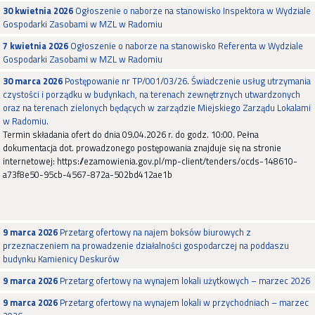
30 kwietnia 2026
Ogłoszenie o naborze na stanowisko Inspektora w Wydziale
Gospodarki Zasobami w MZL w Radomiu
7 kwietnia 2026
Ogłoszenie o naborze na stanowisko Referenta w Wydziale
Gospodarki Zasobami w MZL w Radomiu
30 marca 2026
Postępowanie nr TP/001/03/26. Świadczenie usług utrzymania
czystości i porządku w budynkach, na terenach zewnętrznych utwardzonych
oraz na terenach zielonych będących w zarządzie Miejskiego Zarządu Lokalami
w Radomiu.
Termin składania ofert do dnia 09.04.2026 r. do godz. 10:00. Pełna
dokumentacja dot. prowadzonego postępowania znajduje się na stronie
internetowej: https://ezamowienia.gov.pl/mp-client/tenders/ocds-148610-
a73f8e50-95cb-4567-872a-502bd412ae1b
9 marca 2026
Przetarg ofertowy na najem boksów biurowych z
przeznaczeniem na prowadzenie działalności gospodarczej na poddaszu
budynku Kamienicy Deskurów
9 marca 2026
Przetarg ofertowy na wynajem lokali użytkowych – marzec 2026
9 marca 2026
Przetarg ofertowy na wynajem lokali w przychodniach – marzec