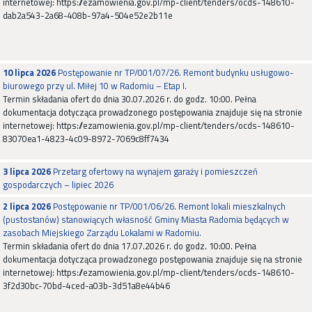
internetowej: https://ezamowienia.gov.pl/mp-client/tenders/ocds-148610-
dab2a543-2a68-408b-97a4-504e52e2b11e
10 lipca 2026
Postępowanie nr TP/001/07/26. Remont budynku usługowo-
biurowego przy ul. Miłej 10 w Radomiu – Etap I.
Termin składania ofert do dnia 30.07.2026 r. do godz. 10:00. Pełna
dokumentacja dotycząca prowadzonego postępowania znajduje się na stronie
internetowej: https://ezamowienia.gov.pl/mp-client/tenders/ocds-148610-
83070ea1-4823-4c09-8972-7069c8ff7434
3 lipca 2026
Przetarg ofertowy na wynajem garaży i pomieszczeń
gospodarczych – lipiec 2026
2 lipca 2026
Postępowanie nr TP/001/06/26. Remont lokali mieszkalnych
(pustostanów) stanowiących własność Gminy Miasta Radomia będących w
zasobach Miejskiego Zarządu Lokalami w Radomiu.
Termin składania ofert do dnia 17.07.2026 r. do godz. 10:00. Pełna
dokumentacja dotycząca prowadzonego postępowania znajduje się na stronie
internetowej: https://ezamowienia.gov.pl/mp-client/tenders/ocds-148610-
3f2d30bc-70bd-4ced-a03b-3d51a8e44b46