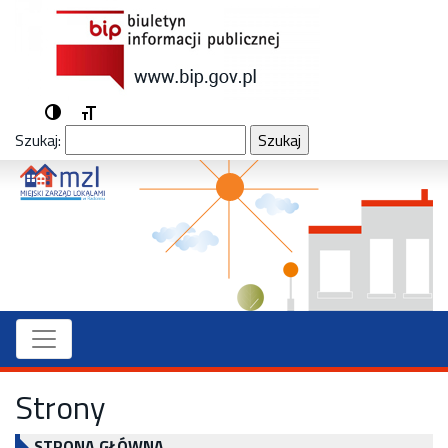
Przełącz wysoki kontrast
Zmień rozmiar czcionek
Szukaj:
Strony
STRONA GŁÓWNA