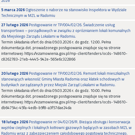
2026
5 marca 2026
Ogłoszenie o naborze na stanowisko Inspektora w Wydziale
Technicznym w MZL w Radomiu
27 lutego 2026
Postępowanie nr TP/004/02/26. Świadczenie usług
transportowo – porządkowych w związku z opróżnianiem lokali komunalnych
dla Miejskiego Zarządu Lokalami w Radomiu.
Termin składania ofert do dnia 09.03.2026 r. do godz. 12:00. Pełna
dokumentacja dot. prowadzonego postępowania znajduje się na stronie
internetowej: https://ezamowienia.gov.pl/mp-client/tenders/ocds-148610-
c8262783-21eb-4445-942e-565e6c322866
20 lutego 2026
Postępowanie nr TP/002/02/26. Remont lokali mieszkalnych
stanowiących własność Gminy Miasta Radomia oraz klatek schodowych w
budynkach zarządzanych przez Miejski Zarząd Lokalami w Radomiu.
Termin składania ofert do dnia 09.03.2026 r. do godz. 10:00. Pełna
dokumentacja dot. prowadzonego postępowania znajduje się na stronie
internetowej: https://ezamowienia.gov.pl/mp-client/tenders/ocds-148610-
db64754c-45fa-4edb-b9f8-a3f57dae24da
18 lutego 2026
Postępowanie nr 04/02/26/R. Bieżąca obsługa i konserwacja
węzłów cieplnych i lokalnych kotłowni gazowych będących w zasobach MZL w
Radomiu wraz z zabezpieczeniem całodobowego pogotowia technicznego.